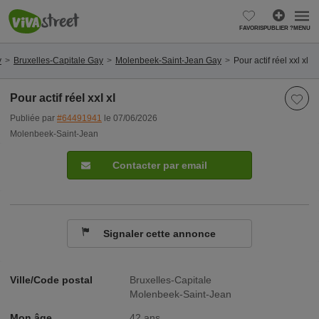
FAVORIS
PUBLIER ?
MENU
y
Bruxelles-Capitale Gay
Molenbeek-Saint-Jean Gay
Pour actif réel xxl xl
Pour actif réel xxl xl
Publiée par
#64491941
le 07/06/2026
Molenbeek-Saint-Jean
Contacter par email
Signaler cette annonce
Ville/Code postal
Bruxelles-Capitale
Molenbeek-Saint-Jean
Mon âge
42 ans