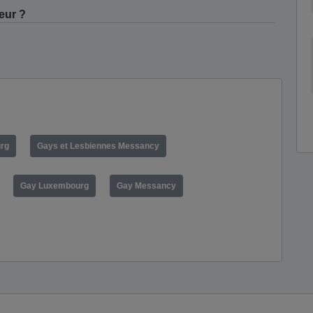
eur ?
urg
Gays et Lesbiennes Messancy
Gay Luxembourg
Gay Messancy