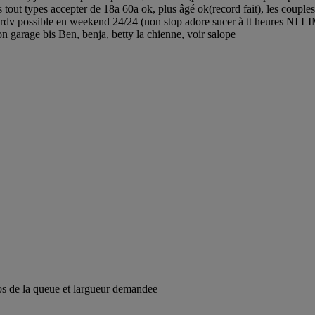
s tout types accepter de 18a 60a ok, plus âgé ok(record fait), les couple
, rdv possible en weekend 24/24 (non stop adore sucer à tt heures NI
on garage bis Ben, benja, betty la chienne, voir salope
os de la queue et largueur demandee