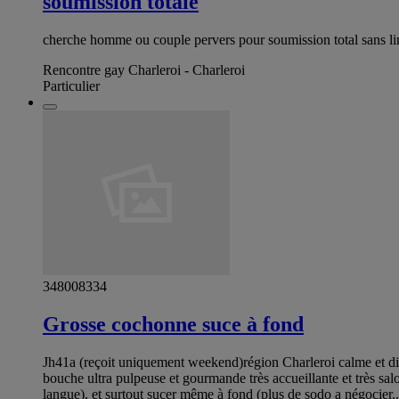
soumission totale
cherche homme ou couple pervers pour soumission total sans li
Rencontre gay Charleroi - Charleroi
Particulier
348008334
Grosse cochonne suce à fond
Jh41a (reçoit uniquement weekend)région Charleroi calme et dis
bouche ultra pulpeuse et gourmande très accueillante et très sal
langue), et surtout sucer même à fond (plus de sodo a négocier...m