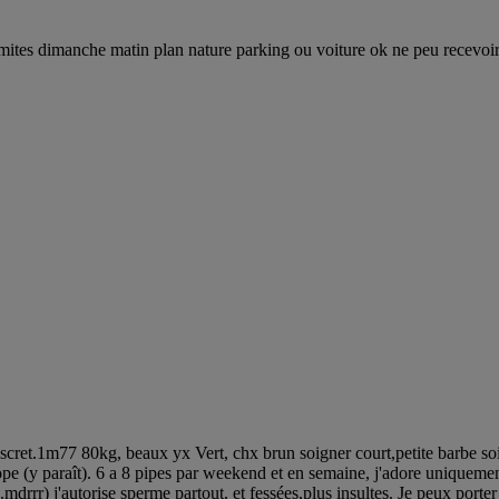
mites dimanche matin plan nature parking ou voiture ok ne peu recevoir
cret.1m77 80kg, beaux yx Vert, chx brun soigner court,petite barbe so
ope (y paraît). 6 a 8 pipes par weekend et en semaine, j'adore uniqueme
drrr) j'autorise sperme partout, et fessées,plus insultes. Je peux porter 