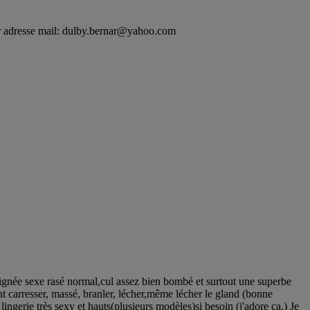
 adresse mail:
dulby.bernar@yahoo.com
ignée sexe rasé normal,cul assez bien bombé et surtout une superbe
nt carresser, massé, branler, lécher,même lécher le gland (bonne
lingerie très sexy et hauts(plusieurs modèles)si besoin (j'adore ça.) Je