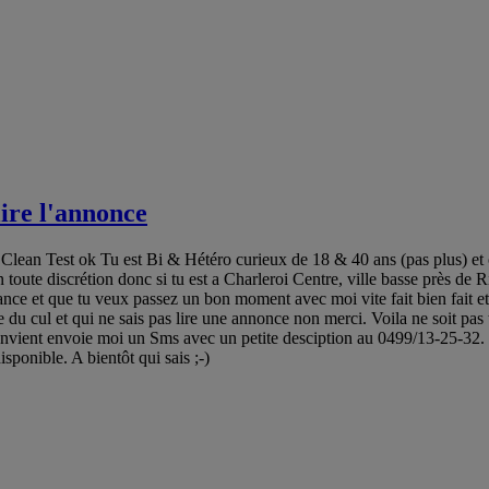
ire l'annonce
ean Test ok Tu est Bi & Hétéro curieux de 18 & 40 ans (pas plus) et c'e
n toute discrétion donc si tu est a Charleroi Centre, ville basse près de
ce et que tu veux passez un bon moment avec moi vite fait bien fait et sa
u cul et qui ne sais pas lire une annonce non merci. Voila ne soit pas t
nvient envoie moi un Sms avec un petite desciption au 0499/13-25-32. J
sponible. A bientôt qui sais ;-)