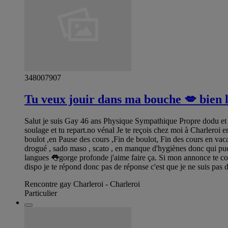
348007907
Tu veux jouir dans ma bouche 💋 bien l
Salut je suis Gay 46 ans Physique Sympathique Propre dodu et Cl
soulage et tu repart.no vénal Je te reçois chez moi à Charleroi e
boulot ,en Pause des cours ,Fin de boulot, Fin des cours en vacan
drogué , sado maso , scato , en manque d'hygiènes donc qui pue d
langues 👅gorge profonde j'aime faire ça. Si mon annonce te co
dispo je te répond donc pas de réponse c'est que je ne suis pas di
Rencontre gay Charleroi - Charleroi
Particulier