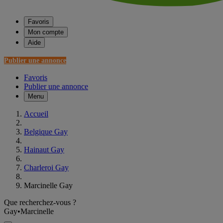
Favoris
Mon compte
Aide
Publier une annonce
Favoris
Publier une annonce
Menu
Accueil
Belgique Gay
Hainaut Gay
Charleroi Gay
Marcinelle Gay
Que recherchez-vous ?
Gay
•
Marcinelle