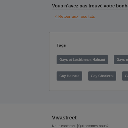
Vous n'avez pas trouvé votre bonh
< Retour aux résultats
Tags
Gays et Lesbiennes Hainaut
Gays e
Gay Hainaut
Gay Charleroi
G
Vivastreet
Nous contacter
Qui sommes-nous?