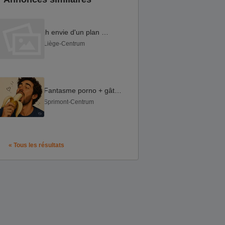
jh envie d'un plan mtn
Liège-Centrum
Fantasme porno + gâterie pour hétéro-curieux bi discret
Sprimont-Centrum
« Tous les résultats