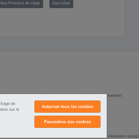
Gay Province de Liège
Gay Liège
e
Annonces PREMIUM
Politique de confidentialité
Cookies Vivastreet
ockage de
Autoriser tous les cookies
tion sur le
Paramètres des cookies
ional Ltd
.
fin d'assurer un service de qualité et sécurisé. Vivastreet reste néanmoins gratuit 