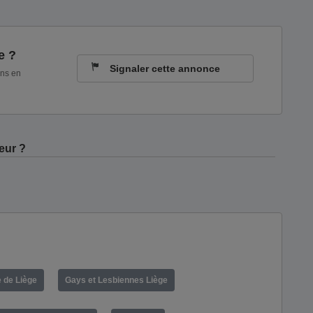
e ?
Signaler cette annonce
ons en
eur ?
 de Liège
Gays et Lesbiennes Liège