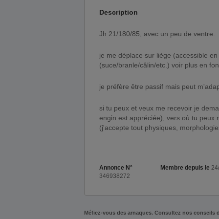
Description
jh 21/180/85, avec un peu de ventre.
je me déplace sur liège (accessible e
(suce/branle/câlin/etc.) voir plus en fon
je préfère être passif mais peut m'adap
si tu peux et veux me recevoir je dema
engin est appréciée), vers où tu peux r
(j'accepte tout physiques, morphologies,
Annonce N°
Membre depuis le
24
346938272
Méfiez-vous des arnaques. Consultez nos conseils 