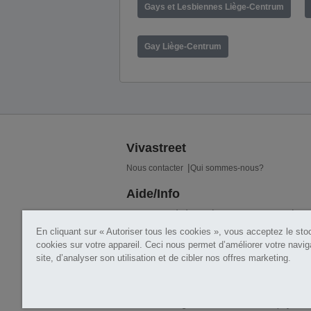
Gays et Lesbiennes Liège-Centrum
Gay Liège-Centrum
Vivastreet
Nous contacter
Qui sommes-nous?
Aide/Info
Conditions générales
Eviter les arnaques
Aid
En cliquant sur « Autoriser tous les cookies », vous acceptez le st
Liens utiles
cookies sur votre appareil. Ceci nous permet d’améliorer votre naviga
site, d’analyser son utilisation et de cibler nos offres marketing.
Insérer une annonce
Copyright © 2026 Vivastreet - Part of
DV Internat
Certaines catégories de Vivastreet sont payantes a