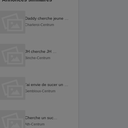
Daddy cherche jeune minet pour fun sur chatelineau
Charleroi-Centrum
JH cherche JH 🍆👀
Binche-Centrum
j'ai envie de sucer un mec
Gembloux-Centrum
Cherche un suceur
Ath-Centrum