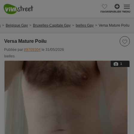
FAVORIS
PUBLIER ?
MENU
s
Belgique Gay
Bruxelles-Capitale Gay
Ixelles Gay
Versa Mature Poilu
Versa Mature Poilu
Publiée par
#9709304
le 31/05/2026
Ixelles
1