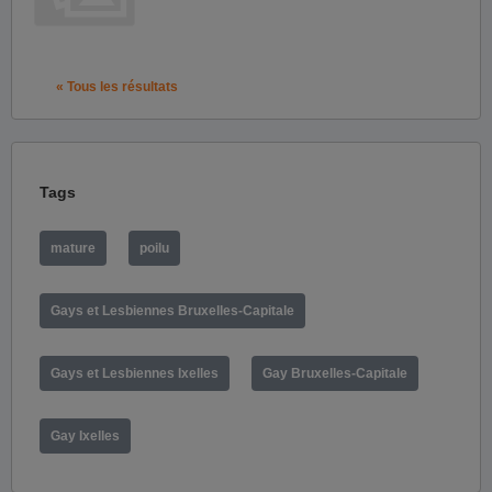
« Tous les résultats
Tags
mature
poilu
Gays et Lesbiennes Bruxelles-Capitale
Gays et Lesbiennes Ixelles
Gay Bruxelles-Capitale
Gay Ixelles