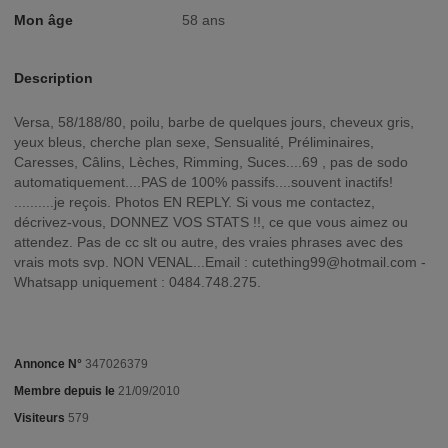
Mon âge
58 ans
Description
Versa, 58/188/80, poilu, barbe de quelques jours, cheveux gris,
yeux bleus, cherche plan sexe, Sensualité, Préliminaires,
Caresses, Câlins, Lèches, Rimming, Suces....69 , pas de sodo
automatiquement....PAS de 100% passifs....souvent inactifs!
..........je reçois. Photos EN REPLY. Si vous me contactez,
décrivez-vous, DONNEZ VOS STATS !!, ce que vous aimez ou
attendez. Pas de cc slt ou autre, des vraies phrases avec des
vrais mots svp. NON VENAL...Email :
cutething99@hotmail.com
-
Whatsapp uniquement : 0484.748.275.
Annonce N°
347026379
Membre depuis le
21/09/2010
Visiteurs
579