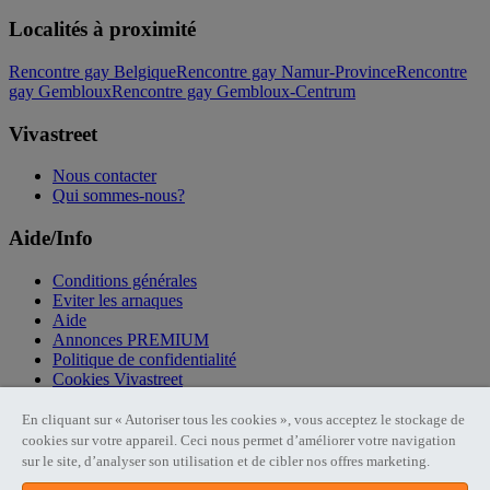
Localités à proximité
Rencontre gay Belgique
Rencontre gay Namur-Province
Rencontre
gay Gembloux
Rencontre gay Gembloux-Centrum
Vivastreet
Nous contacter
Qui sommes-nous?
Aide/Info
Conditions générales
Eviter les arnaques
Aide
Annonces PREMIUM
Politique de confidentialité
Cookies Vivastreet
Liens utiles
En cliquant sur « Autoriser tous les cookies », vous acceptez le stockage de
cookies sur votre appareil. Ceci nous permet d’améliorer votre navigation
sur le site, d’analyser son utilisation et de cibler nos offres marketing.
Publier une annonce