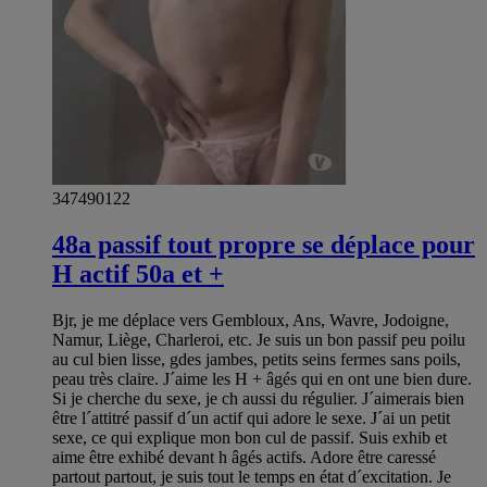
347490122
48a passif tout propre se déplace pour
H actif 50a et +
Bjr, je me déplace vers Gembloux, Ans, Wavre, Jodoigne,
Namur, Liège, Charleroi, etc. Je suis un bon passif peu poilu
au cul bien lisse, gdes jambes, petits seins fermes sans poils,
peau très claire. J´aime les H + âgés qui en ont une bien dure.
Si je cherche du sexe, je ch aussi du régulier. J´aimerais bien
être l´attitré passif d´un actif qui adore le sexe. J´ai un petit
sexe, ce qui explique mon bon cul de passif. Suis exhib et
aime être exhibé devant h âgés actifs. Adore être caressé
partout partout, je suis tout le temps en état d´excitation. Je