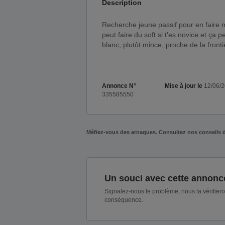
Description
Recherche jeune passif pour en faire ma poupée. Préférence twink, skinny,crevette, femboy. On
peut faire du soft si t'es novice et ça 
blanc, plutôt mince, proche de la fron
Annonce N°
Mise à jour le
12/06/
335585550
Méfiez-vous des arnaques. Consultez nos conseils 
Un souci avec cette annonc
Signalez-nous le problème, nous la vérifier
conséquence.