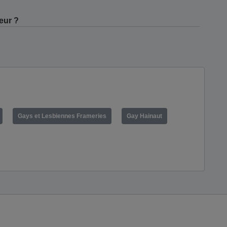
eur ?
Gays et Lesbiennes Frameries
Gay Hainaut