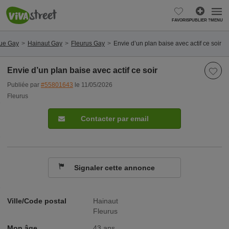
FAVORIS
PUBLIER ?
MENU
ue Gay
Hainaut Gay
Fleurus Gay
Envie d’un plan baise avec actif ce soir
Envie d’un plan baise avec actif ce soir
Publiée par
#55801643
le 11/05/2026
Fleurus
Contacter par email
Signaler cette annonce
Ville/Code postal
Hainaut
Fleurus
Mon âge
43 ans