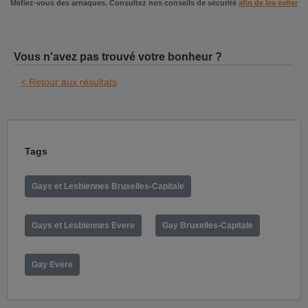
Méfiez-vous des arnaques. Consultez nos conseils de sécurité
afin de les éviter
Vous n'avez pas trouvé votre bonheur ?
< Retour aux résultats
Tags
Gays et Lesbiennes Bruxelles-Capitale
Gays et Lesbiennes Evere
Gay Bruxelles-Capitale
Gay Evere