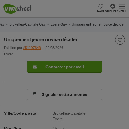
FAVORIS
PUBLIER ?
MENU
Gay
Bruxelles-Capitale Gay
Evere Gay
Uniquement jeune novice décider
Uniquement jeune novice décider
Publiée par
#51197648
le 22/05/2026
Evere
Contacter par email
Signaler cette annonce
Ville/Code postal
Bruxelles-Capitale
Evere
Mon âge
45 ans