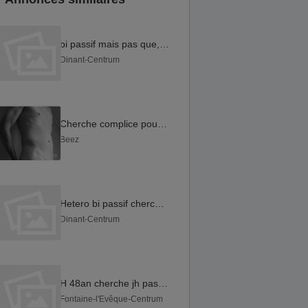
bi passif mais pas que, cherche expérience
Dinant-Centrum
Cherche complice pour partager bons moments
Beez
Hetero bi passif cherche de l'expérience
Dinant-Centrum
H 48an cherche jh passif d'une vingtaine d'années
Fontaine-l'Evêque-Centrum