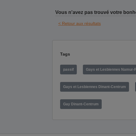
Vous n'avez pas trouvé votre bonh
< Retour aux résultats
Tags
passif
Gays et Lesbiennes Namur-
Gays et Lesbiennes Dinant-Centrum
Gay Dinant-Centrum