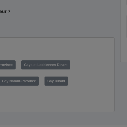
eur ?
Province
Gays et Lesbiennes Dinant
Gay Namur-Province
Gay Dinant