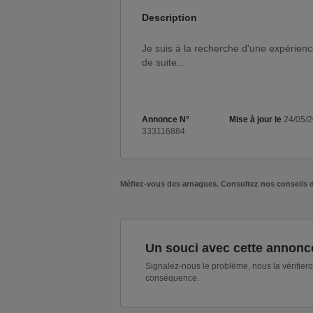
Description
Je suis à la recherche d'une expérience avec tendresse et respect, je n'aime pas les poils, à tout
de suite...
Annonce N°
Mise à jour le
24/05/
333116884
Méfiez-vous des arnaques. Consultez nos conseils 
Un souci avec cette annonc
Signalez-nous le problème, nous la vérifier
conséquence.