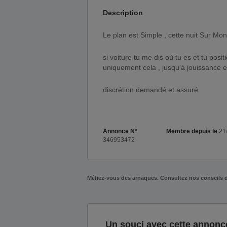
Description
Le plan est Simple , cette nuit Sur Mon
si voiture tu me dis où tu es et tu posi
uniquement cela , jusqu’à jouissance e
discrétion demandé et assuré
Annonce N°
Membre depuis le
21/
346953472
Méfiez-vous des arnaques. Consultez nos conseils 
Un souci avec cette annonc