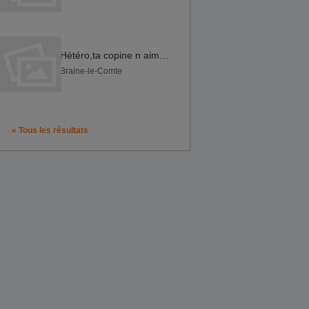
Hétéro,ta copine n aime pas te sucer,discret moi te suce
Braine-le-Comte
« Tous les résultats