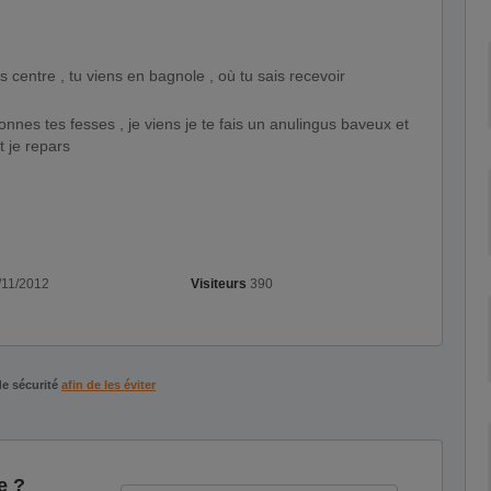
s centre , tu viens en bagnole , où tu sais recevoir
tionnes tes fesses , je viens je te fais un anulingus baveux et
t je repars
11/2012
Visiteurs
390
de sécurité
afin de les éviter
e ?