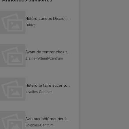
Hétéro curieux Discret, sans blabla chez moi te suce appel
Tubize
Avant de rentrer chez toi,envie te vidé les couilles,appel
Braine-l'Alleud-Centrum
Hétéro,te faire sucer par mec,no problème pour toi,appel
Nivelles-Centrum
Avis aux hétérocurieux20a30ans,tu veux faire sucer 📞
Soignies-Centrum