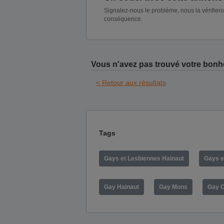
Signalez-nous le problème, nous la vérifier
conséquence.
Vous n'avez pas trouvé votre bonh
< Retour aux résultats
Tags
Gays et Lesbiennes Hainaut
Gays e
Gay Hainaut
Gay Mons
Gay 