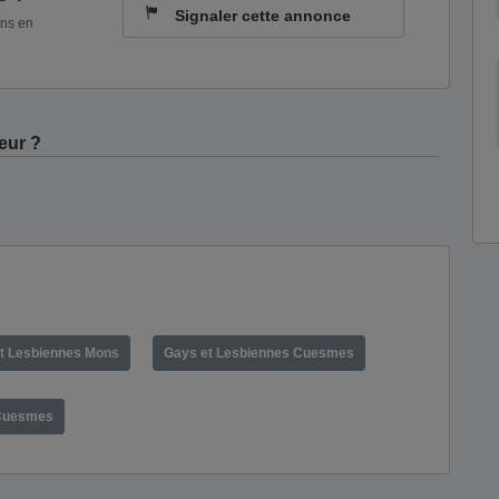
Signaler cette annonce
ons en
eur ?
t Lesbiennes Mons
Gays et Lesbiennes Cuesmes
Cuesmes