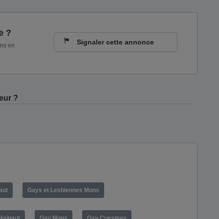
e ?
Signaler cette annonce
ons en
eur ?
aut
Gays et Lesbiennes Mons
Hainaut
Gay Mons
Gay Cuesmes