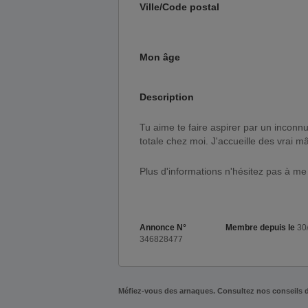
Ville/Code postal
Mon âge
Description
Tu aime te faire aspirer par un inconnu efféminé chienne et soumise, je reçois dans la descret
totale chez moi. J'accueille des vrai mâ
Plus d'informations n'hésitez pas à me
Annonce N°
Membre depuis le
30
346828477
Méfiez-vous des arnaques. Consultez nos conseils 