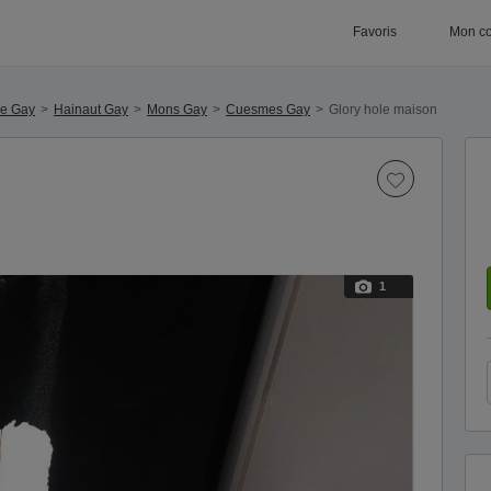
Favoris
Mon c
ue Gay
Hainaut Gay
Mons Gay
Cuesmes Gay
Glory hole maison
1