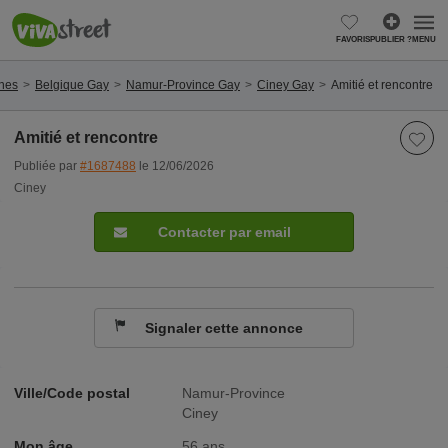
FAVORIS
PUBLIER ?
MENU
nnes
Belgique Gay
Namur-Province Gay
Ciney Gay
Amitié et rencontre
Amitié et rencontre
Publiée par
#1687488
le 12/06/2026
Ciney
Contacter par email
Signaler cette annonce
Ville/Code postal
Namur-Province
Ciney
Mon âge
56 ans