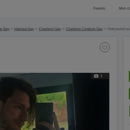
Favoris
Mon c
ue Gay
Hainaut Gay
Charleroi Gay
Charleroi-Centrum Gay
Petit passif as
1