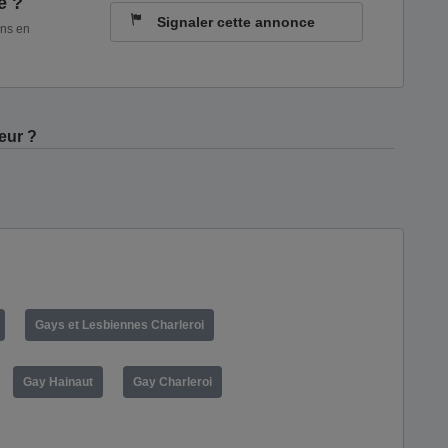
e ?
Signaler cette annonce
ons en
eur ?
Gays et Lesbiennes Charleroi
Gay Hainaut
Gay Charleroi