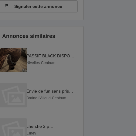
Signaler cette annonce
Annonces similaires
PASSIF BLACK DISPO RECOIS
Nivelles-Centrum
Envie de fun sans prise de tete
Braine-l'Alleud-Centrum
cherche 2 potes
Ciney