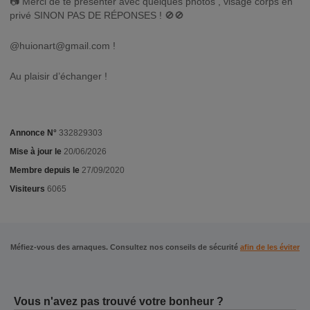
📷 Merci de te présenter avec quelques photos , visage corps en
privé SINON PAS DE RÉPONSES ! 🚫🚫
@
huionart@gmail.com
!
Au plaisir d’échanger !
Annonce N°
332829303
Mise à jour le
20/06/2026
Membre depuis le
27/09/2020
Visiteurs
6065
Méfiez-vous des arnaques. Consultez nos conseils de sécurité
afin de les éviter
Vous n'avez pas trouvé votre bonheur ?