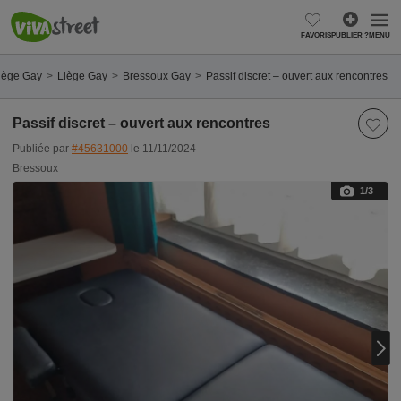
FAVORIS
PUBLIER ?
MENU
iège Gay
Liège Gay
Bressoux Gay
Passif discret – ouvert aux rencontres
Passif discret – ouvert aux rencontres
Publiée par
#45631000
le 11/11/2024
Bressoux
1
/3