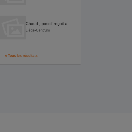
Chaud , passif reçoit actifs baiseur ce jeudi soirà
Liège-Centrum
« Tous les résultats