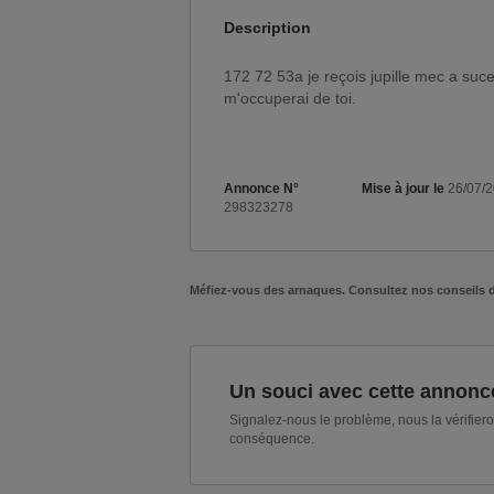
Description
172 72 53a je reçois jupille mec a sucer bien à fond. Tu sais te déplacer facilement, viens et je
m'occuperai de toi.
Annonce N°
Mise à jour le
26/07/
298323278
Méfiez-vous des arnaques. Consultez nos conseils 
Un souci avec cette annonc
Signalez-nous le problème, nous la vérifier
conséquence.