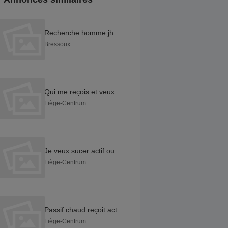
Recherche homme jh cpl hf
Bressoux
Qui me reçois et veux sucer maintenant
Liège-Centrum
Je veux sucer actif ou branleur
Liège-Centrum
Passif chaud reçoit actif ce début de nuit
Liège-Centrum