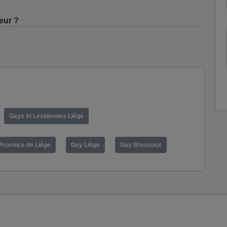
eur ?
Gays et Lesbiennes Liège
Province de Liège
Gay Liège
Gay Bressoux