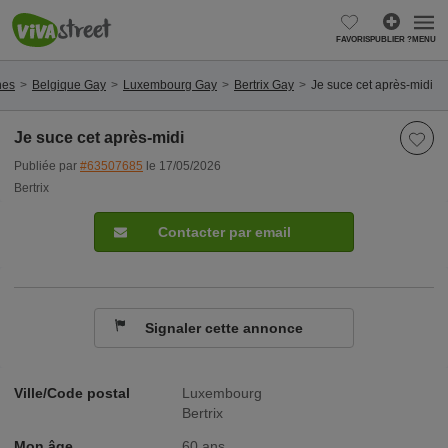
FAVORIS
PUBLIER ?
MENU
nes
Belgique Gay
Luxembourg Gay
Bertrix Gay
Je suce cet après-midi
Je suce cet après-midi
Publiée par
#63507685
le 17/05/2026
Bertrix
Contacter par email
Signaler cette annonce
Ville/Code postal
Luxembourg
Bertrix
Mon âge
60 ans