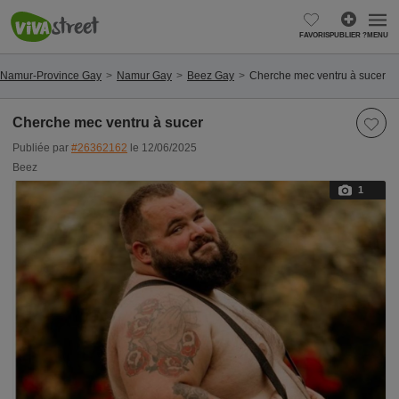
FAVORIS
PUBLIER ?
MENU
Namur-Province Gay
Namur Gay
Beez Gay
Cherche mec ventru à sucer
Cherche mec ventru à sucer
Publiée par
#26362162
le 12/06/2025
Beez
1