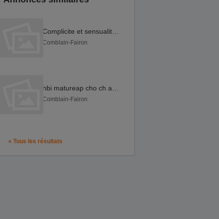
Complicite et sensualite au lit
Comblain-Fairon
hbi matureap cho ch amant sensuel ap pour plaisirs reels
Comblain-Fairon
« Tous les résultats