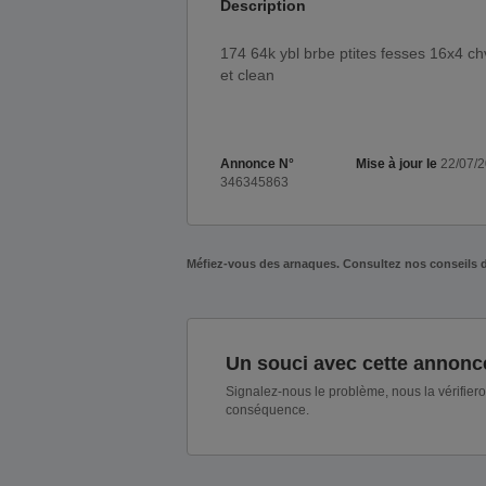
Description
174 64k ybl brbe ptites fesses 16x4 chv chatains tres peux poilu j m tout sans retenues si feeling
et clean
Annonce N°
Mise à jour le
22/07/
346345863
Méfiez-vous des arnaques. Consultez nos conseils 
Un souci avec cette annonc
Signalez-nous le problème, nous la vérifier
conséquence.