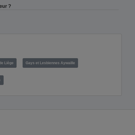
eur ?
de Liège
Gays et Lesbiennes Aywaille
e