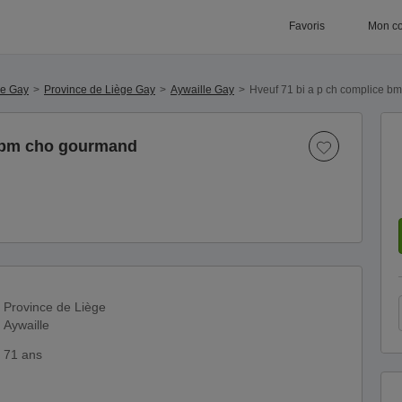
Favoris
Mon c
ue Gay
Province de Liège Gay
Aywaille Gay
Hveuf 71 bi a p ch complice b
e bm cho gourmand
Province de Liège
Aywaille
71 ans