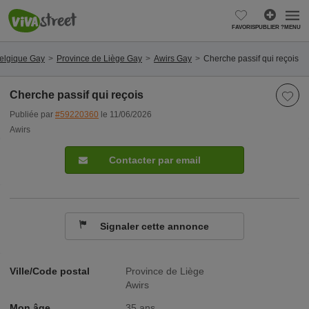
FAVORIS
PUBLIER ?
MENU
elgique Gay
Province de Liège Gay
Awirs Gay
Cherche passif qui reçois
Cherche passif qui reçois
Publiée par
#59220360
le 11/06/2026
Awirs
Contacter par email
Signaler cette annonce
Ville/Code postal
Province de Liège
Awirs
Mon âge
35 ans