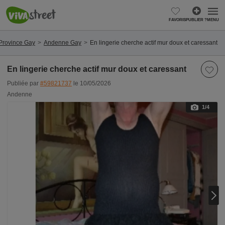
FAVORIS
PUBLIER ?
MENU
Province Gay
Andenne Gay
En lingerie cherche actif mur doux et caressant
En lingerie cherche actif mur doux et caressant
Publiée par
#59821737
le 10/05/2026
Andenne
1
/4