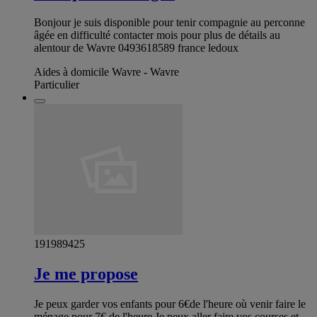
Bonjour je suis disponible pour tenir compagnie au perconne
âgée en difficulté contacter mois pour plus de détails au
alentour de Wavre 0493618589 france ledoux
Aides à domicile Wavre - Wavre
Particulier
191989425
Je me propose
Je peux garder vos enfants pour 6€de l'heure où venir faire le
ménage pour 7€ de l'heure Je peux aller faire vos courses et