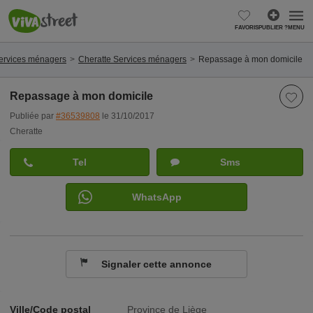
FAVORIS
PUBLIER ?
MENU
ervices ménagers
Cheratte Services ménagers
Repassage à mon domicile
Repassage à mon domicile
Publiée par
#36539808
le 31/10/2017
Cheratte
Tel
Sms
WhatsApp
Signaler cette annonce
Ville/Code postal
Province de Liège