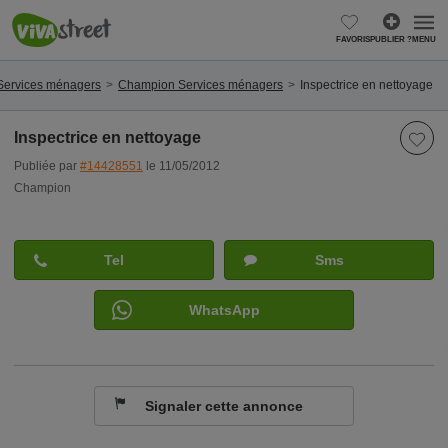
FAVORIS
PUBLIER ?
MENU
Services ménagers
Champion Services ménagers
Inspectrice en nettoyage
Inspectrice en nettoyage
Publiée par
#14428551
le 11/05/2012
Champion
Tel
Sms
WhatsApp
Signaler cette annonce