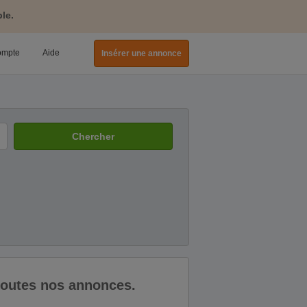
le.
ompte
Aide
Insérer une annonce
Chercher
 toutes nos annonces.