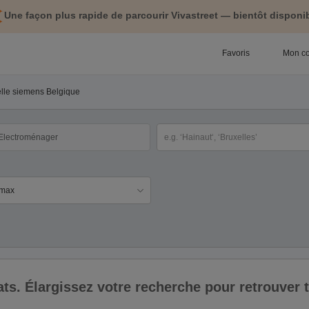
Une façon plus rapide de parcourir Vivastreet — bientôt disponib
Favoris
Mon c
elle siemens Belgique
tégorie
Sélectionnez la localisation
ix
ltats. Élargissez votre recherche pour retrouver