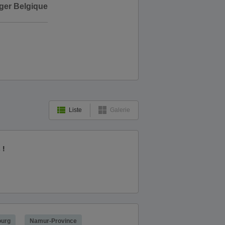
ger Belgique
Liste
Galerie
 !
urg
Namur-Province