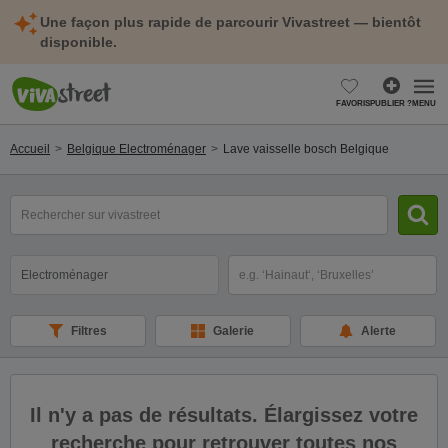
Une façon plus rapide de parcourir Vivastreet — bientôt
disponible.
FAVORIS
PUBLIER ?
MENU
Accueil
Belgique Electroménager
Lave vaisselle bosch Belgique
mot(s)
clé(s)
Catégorie
Sélectionnez la localisation
Filtres
Galerie
Alerte
Il n'y a pas de résultats. Élargissez votre
recherche pour retrouver toutes nos