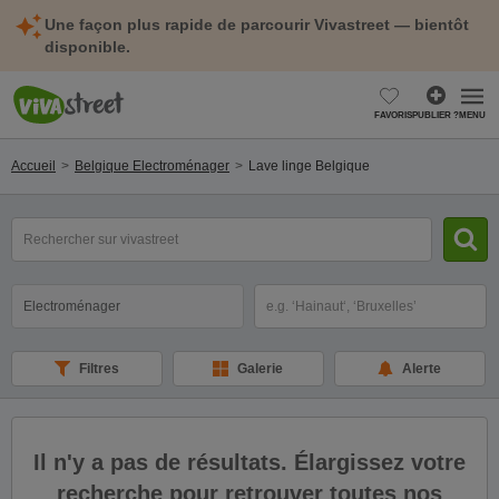
Une façon plus rapide de parcourir Vivastreet — bientôt
disponible.
FAVORIS
PUBLIER ?
MENU
Accueil
Belgique Electroménager
Lave linge Belgique
mot(s)
clé(s)
Catégorie
Sélectionnez la localisation
Filtres
Galerie
Alerte
Il n'y a pas de résultats. Élargissez votre
recherche pour retrouver toutes nos