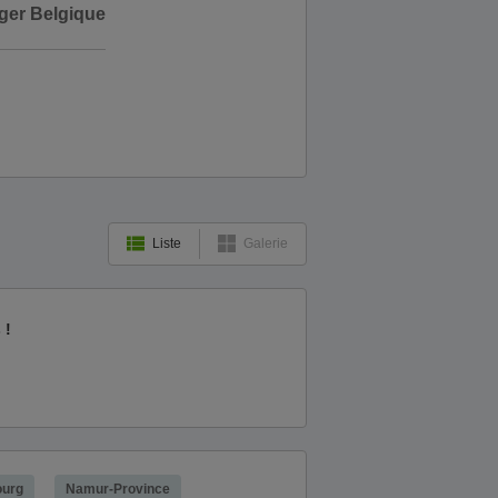
ger Belgique
Liste
Galerie
 !
urg
Namur-Province