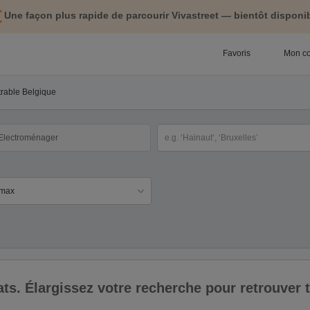
Une façon plus rapide de parcourir Vivastreet — bientôt disponib
Favoris
Mon c
trable Belgique
tégorie
Sélectionnez la localisation
ix
ltats. Élargissez votre recherche pour retrouver