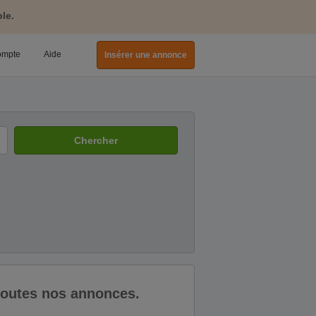
le.
ompte
Aide
Insérer une annonce
Chercher
 toutes nos annonces.