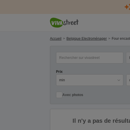
Accueil
Belgique Electroménager
Four encas
mot(s) clé(s)
Ca
Prix
Pr
Avec photos
Il n'y a pas de résu