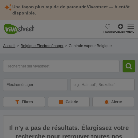
Une façon plus rapide de parcourir Vivastreet — bientôt
disponible.
FAVORIS
PUBLIER ?
MENU
Accueil
Belgique Electroménager
Centrale vapeur Belgique
mot(s)
clé(s)
Catégorie
Sélectionnez la localisation
Filtres
Galerie
Alerte
Il n'y a pas de résultats. Élargissez votre
recherche pour retrouver toutes nos