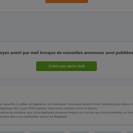
oyez averti par mail lorsque de nouvelles annonces sont publiées
capacités à utiliser un logiciel ou un ordinateur. Vous avez besoin d’une formation pour mieux m
dispenser des cours d’informatique dans notre rubrique cours et leçons.
uments de musique, que vous pratiquiez plusieurs langues ou encore que vous possédiez un bo
ensez des cours particuliers autour de Belgique!