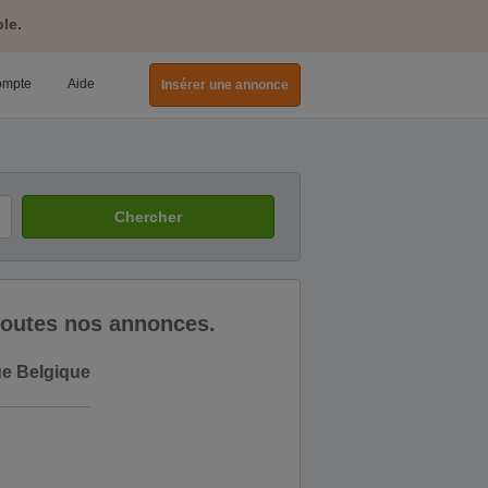
le.
ompte
Aide
Insérer une annonce
Chercher
 toutes nos annonces.
ue Belgique