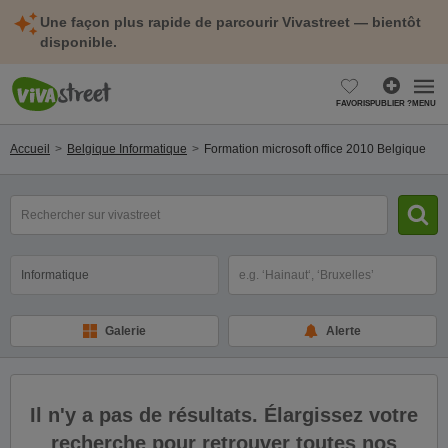
Une façon plus rapide de parcourir Vivastreet — bientôt
disponible.
FAVORIS
PUBLIER ?
MENU
Accueil
Belgique Informatique
Formation microsoft office 2010 Belgique
mot(s)
clé(s)
Catégorie
Sélectionnez la localisation
Galerie
Alerte
Il n'y a pas de résultats. Élargissez votre
recherche pour retrouver toutes nos