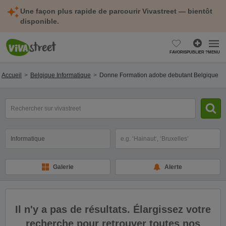
Une façon plus rapide de parcourir Vivastreet — bientôt
disponible.
FAVORIS
PUBLIER ?
MENU
Accueil
Belgique Informatique
Donne Formation adobe debutant Belgique
mot(s)
clé(s)
Catégorie
Sélectionnez la localisation
Galerie
Alerte
Il n'y a pas de résultats. Élargissez votre
recherche pour retrouver toutes nos