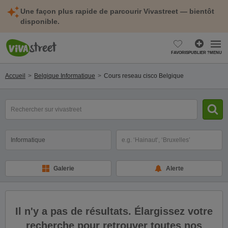
Une façon plus rapide de parcourir Vivastreet — bientôt
disponible.
FAVORIS
PUBLIER ?
MENU
Accueil
Belgique Informatique
Cours reseau cisco Belgique
mot(s)
clé(s)
Catégorie
Sélectionnez la localisation
Galerie
Alerte
Il n'y a pas de résultats. Élargissez votre
recherche pour retrouver toutes nos