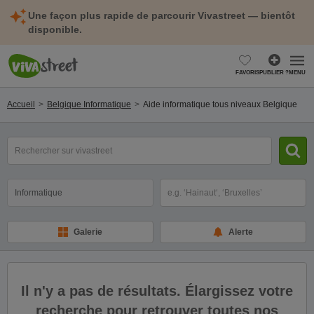
Une façon plus rapide de parcourir Vivastreet — bientôt
disponible.
FAVORIS
PUBLIER ?
MENU
Accueil
Belgique Informatique
Aide informatique tous niveaux Belgique
mot(s)
clé(s)
Catégorie
Sélectionnez la localisation
Galerie
Alerte
Il n'y a pas de résultats. Élargissez votre
recherche pour retrouver toutes nos