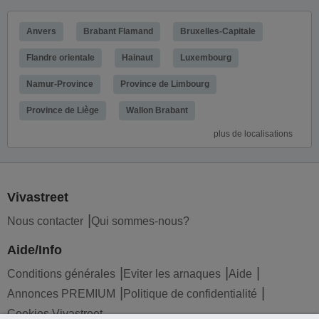
Anvers
Brabant Flamand
Bruxelles-Capitale
Flandre orientale
Hainaut
Luxembourg
Namur-Province
Province de Limbourg
Province de Liège
Wallon Brabant
plus de localisations
Vivastreet
Nous contacter
Qui sommes-nous?
Aide/Info
Conditions générales
Eviter les arnaques
Aide
Annonces PREMIUM
Politique de confidentialité
Cookies Vivastreet