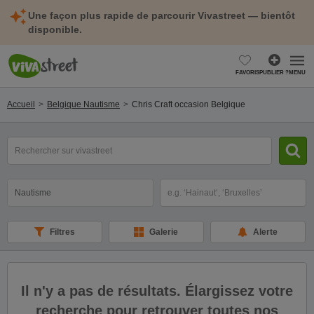
Une façon plus rapide de parcourir Vivastreet — bientôt
disponible.
FAVORIS
PUBLIER ?
MENU
Accueil
Belgique Nautisme
Chris Craft occasion Belgique
mot(s)
clé(s)
Catégorie
Sélectionnez la localisation
Filtres
Galerie
Alerte
Il n'y a pas de résultats. Élargissez votre
recherche pour retrouver toutes nos