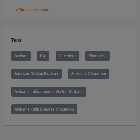
« Tous les résultats
Tags
Artisan
Btp
Carreleur
Plomberie
Services Wallon Brabant
Services Chaumont
Artisans - dépannages Wallon Brabant
Artisans - dépannages Chaumont