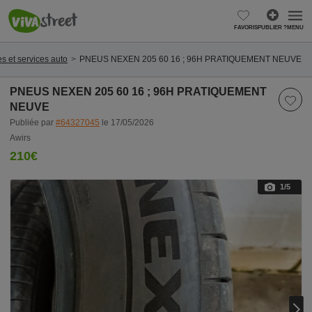
FAVORIS
PUBLIER ?
MENU
s et services auto
PNEUS NEXEN 205 60 16 ; 96H PRATIQUEMENT NEUVE
PNEUS NEXEN 205 60 16 ; 96H PRATIQUEMENT
NEUVE
Publiée par
#64327045
le 17/05/2026
Awirs
210€
1
/5