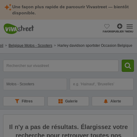
Une façon plus rapide de parcourir Vivastreet — bientôt
disponible.
FAVORIS
PUBLIER ?
MENU
il
Belgique Motos - Scooters
Harley davidson sportster Occasion Belgique
Rechercher
un
modèle,
une
Catégorie
Sélectionnez la localisation
marque,
une
cylindrée...
Filtres
Galerie
Alerte
Il n'y a pas de résultats. Élargissez votre
recherche pour retrouver toutes nos