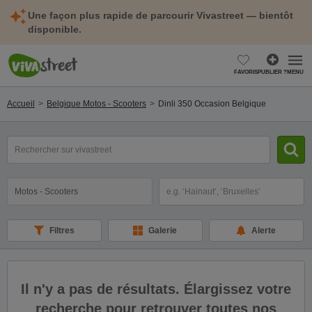
Une façon plus rapide de parcourir Vivastreet — bientôt
disponible.
FAVORIS
PUBLIER ?
MENU
Accueil
Belgique Motos - Scooters
Dinli 350 Occasion Belgique
Rechercher
un
modèle,
une
Catégorie
Sélectionnez la localisation
marque,
une
cylindrée...
Filtres
Galerie
Alerte
Il n'y a pas de résultats. Élargissez votre
recherche pour retrouver toutes nos